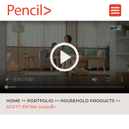
Skip
to
content
HOME
>>
PORTFOLIO
>>
HOUSEHOLD PRODUCTS
>>
SCOTT EXTRA รุ่นแผ่นดึง